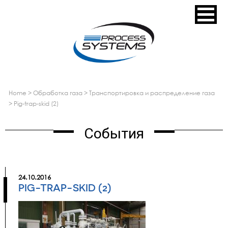
home
>
обработка газа
>
транспортировка и распределение газа
>
pig-trap-skid (2)
События
24.10.2016
PIG-TRAP-SKID (2)