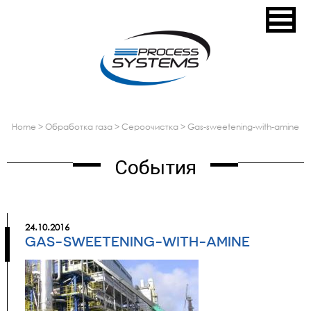
home
>
обработка газа
>
сероочистка
>
gas-sweetening-with-amine
События
24.10.2016
GAS-SWEETENING-WITH-AMINE