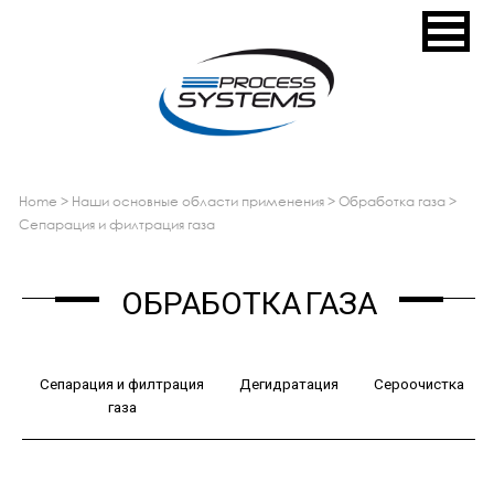
home
>
наши основные области применения
>
обработка газа
>
сепарация и филтрация газа
ОБРАБОТКА ГАЗА
Сепарация и филтрация
Дегидратация
Сероочистка
газа