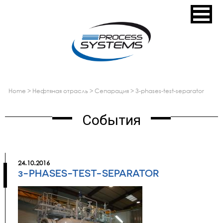
home
>
нефтяная отрасль
>
сепарация
>
3-phases-test-separator
События
24.10.2016
3-PHASES-TEST-SEPARATOR