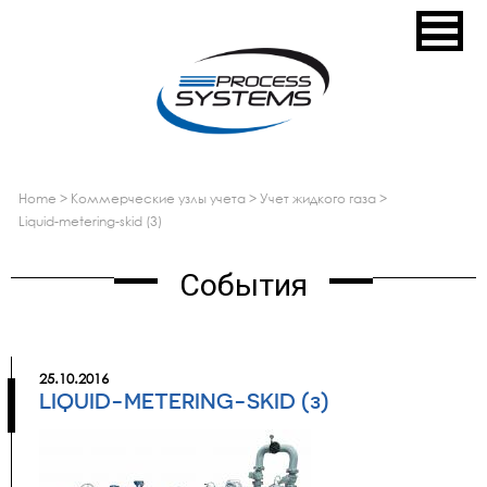
home
>
коммерческие узлы учета
>
учет жидкого газа
>
liquid-metering-skid (3)
События
25.10.2016
LIQUID-METERING-SKID (3)