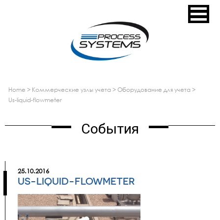
home
>
коммерческие узлы учета
>
оборудование для учета
>
us-liquid-flowmeter
События
25.10.2016
US-LIQUID-FLOWMETER