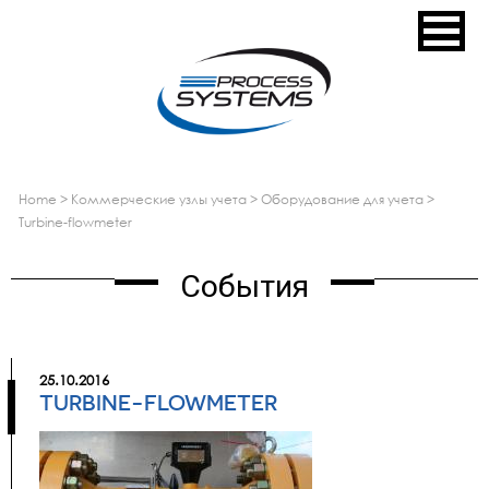
home
>
коммерческие узлы учета
>
оборудование для учета
>
turbine-flowmeter
События
25.10.2016
TURBINE-FLOWMETER