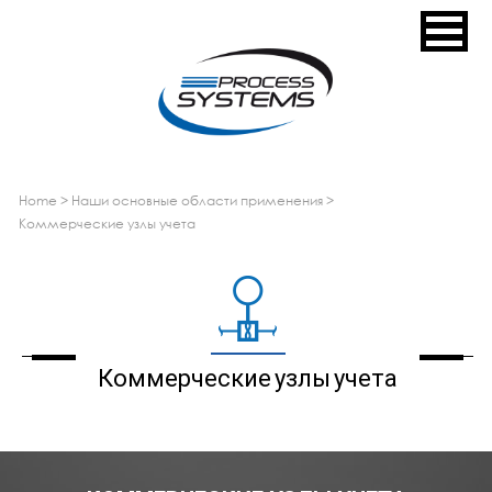
home
>
наши основные области применения
>
коммерческие узлы учета
Коммерческие узлы учета