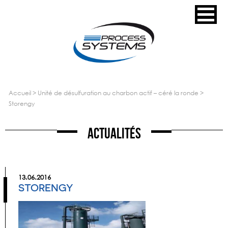
accueil
>
unité de désulfuration au charbon actif – céré la ronde
>
storengy
Actualités
13.06.2016
STORENGY