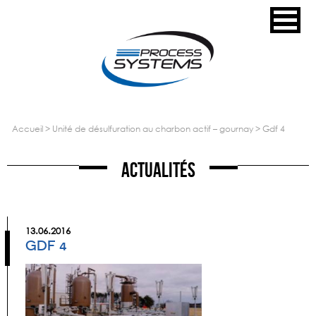
accueil
>
unité de désulfuration au charbon actif – gournay
>
gdf 4
Actualités
13.06.2016
GDF 4