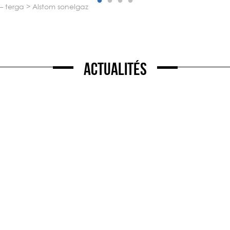
 – terga
>
alstom sonelgaz
Actualités