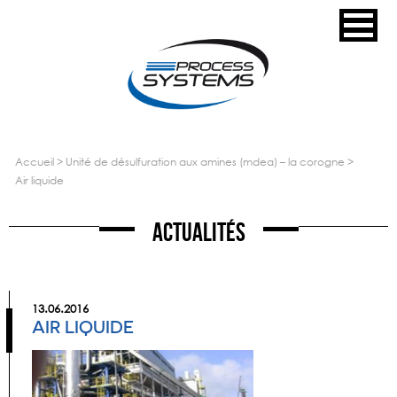
accueil
>
unité de désulfuration aux amines (mdea) – la corogne
>
air liquide
Actualités
13.06.2016
AIR LIQUIDE